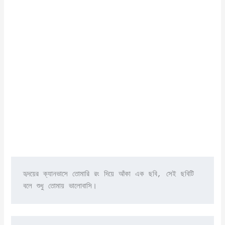
হৃদয়ের ক্যানভাসে তোমারি রং দিয়ে আঁকা এক ছবি, সেই ছবিটি 
বলে শুধু তোমায় ভালোবাসি।