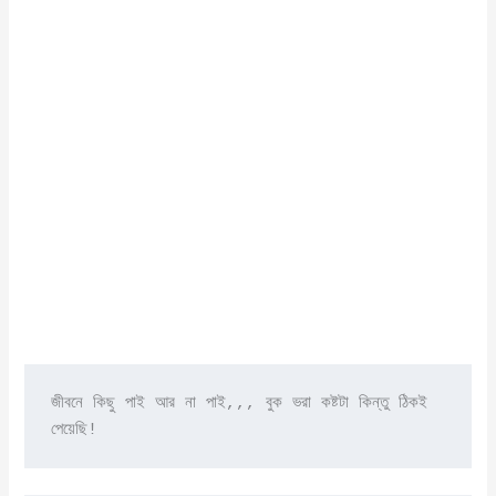
জীবনে কিছু পাই আর না পাই,,, বুক ভরা কষ্টটা কিন্তু ঠিকই 
পেয়েছি!