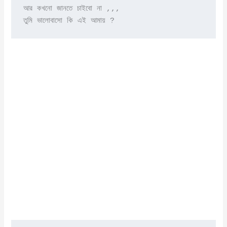
আর কখনো জানতে চাইবো না ,,,

তুমি ভালোবাসো কি এই আমায় ?