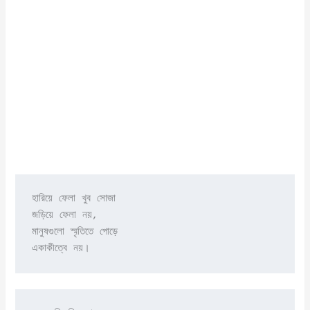
হারিয়ে ফেলা খুব সোজা

জড়িয়ে ফেলা নয়,

মানুষগুলো স্মৃতিতে পোড়ে
