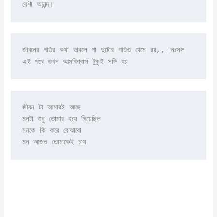
বেশী আনন্দ।
জীবনের গতির কথা ভাবলে পা দুটোর গতিও থেমে রয়,, নিঃসঙ্গ 
এই পথে তখন আত্মবিশ্বাস টুকুই সঙ্গি হয়
জীবন টা আমারই আছে

মনটা শুধু তোমার হয়ে গিয়েছিল

মনকে কি করে বোঝাবো

মন আজও তোমাকেই চায়