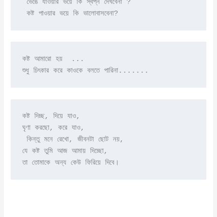
 ভেঙে যাওয়ার ভয়ে কি স্বপ্ন দেখবেনা ?

 কষ্ট পাওয়ার ভয়ে কি ভালোবাসবেনা?
কষ্ট আমারো হয়  ...

শুধু চিৎকার করে কাওকে বলতে পারিনা.......
কষ্ট দিচ্ছ, দিয়ে যাও,

ঘৃণা করছো, করে যাও,

 কিন্তু মনে রেখো, জীবনটা ছোট নয়,

যে কষ্ট তুমি আজ আমায় দিচ্ছো,

তা তোমাকে অন্য কেউ ফিরিয়ে দিবে।