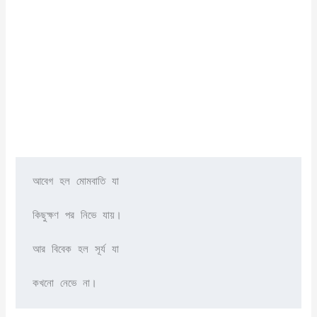
আবেগ হল মােমবাতি যা

কিছুক্ষণ পর নিভে যায়।

আর বিবেক হল সূর্য যা

কখনাে নেভে না।