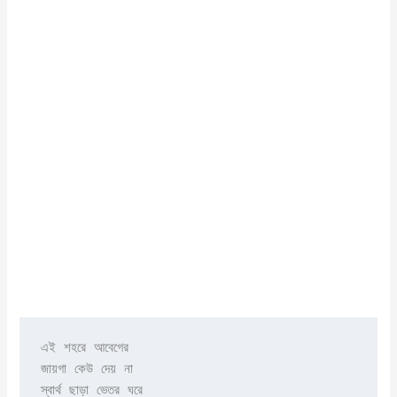
এই শহরে আবেগের

জায়গা কেউ দেয় না

স্বার্থ ছাড়া ভেতর ঘরে
