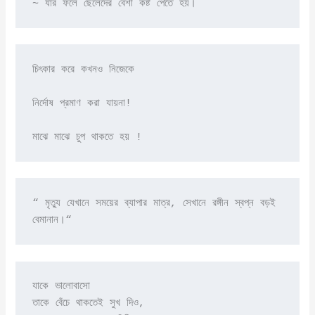
~ যার ফলে ছেলেদের বেশী কষ্ট পেতে হয়।
চিৎকার করে কখনও নিজেকে

নির্দোষ প্রমাণ করা যায়না!

মাঝে মাঝে চুপ থাকতে হয় !
“ মৃত্যু যেখানে সময়ের ব্যাপার মাত্র, সেখানে রঙ্গীন স্বপ্ন বড়ই 
বেমানান।“ 
যাকে ভালোবাসো

তাকে বেঁচে থাকতেই সুখ দিও,
