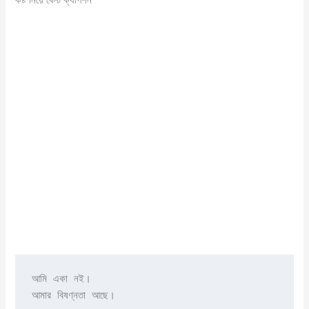
আমি একা নই।

আমার বিষণ্নতা আছে।