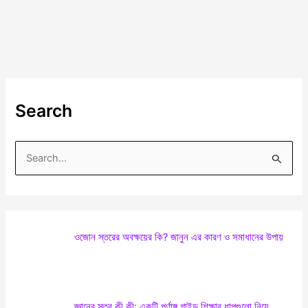
Search
S
e
a
r
ওজোন স্তরের অবক্ষয়ের কি? জানুন এর কারণ ও সমাধানের উপায়
c
h
f
o
জ্ঞানের স্তর কী কী: একটি পূর্ণাঙ্গ গাইড শিক্ষার ধাপগুলো নিয়ে