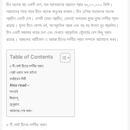
চীন অনেক বড় একটি দেশ, যার স্থলভাগের আয়তন প্রায় ৯৬,০০,০০০ কিমি।
আয়তনের সাথে সাথে চীনে অনেক মানুষের বসবাস। চীন এশিয়া মহদেশের অনেক
প্রাচীন একটি দেশ। দেশটি যেমন প্রাচীন, তেমনই অসম্ভব সুন্দর সুন্দর দর্শনীয় স্থান
রয়েছে। মূলত চীনে বোশষ ধর্ম, সাংস্কৃতিক প্রথা এবং বড় বড় উৎসব খুব প্রচলিত।
চীন একটি মজাদার খাবার দেশ এবং সেখানে প্রাকৃতিক সৌন্দর্যের বেশ কিছু স্থান
রয়েছে। আজকের আর্টিকেল এ আমরা চীনের দর্শনীয় স্থান সম্পকে আলোচনা করব।
Table of Contents
৮ টি বেস্ট চীনের দর্শনীয় স্থান
গ্রেট ওয়াল অফ চাইনা
ফরবিডেন সিটি
Also read –
সাংহাই
জিয়াংসু
তুংকুয়ান
আমাদের শেষ কথা-
৮ টি বেস্ট চীনের দর্শনীয় স্থান