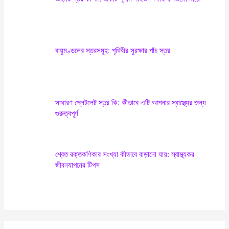
r
:
বায়ুমণ্ডলের স্তরসমূহ: পৃথিবীর সুরক্ষার পাঁচ স্তর
সাধারণ প্লেটলেট স্তর কি: কীভাবে এটি আপনার স্বাস্থ্যের জন্য
গুরুত্বপূর্ণ
শ্বেত রক্তকণিকার সংখ্যা কীভাবে বাড়ানো যায়: স্বাস্থ্যকর
জীবনযাপনের টিপস