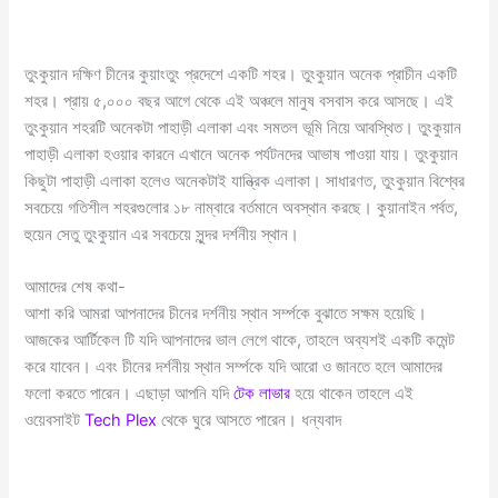
তুংকুয়ান দক্ষিণ চীনের কুয়াংতুং প্রদেশে একটি শহর। তুংকুয়ান অনেক প্রাচীন একটি
শহর। প্রায় ৫,০০০ বছর আগে থেকে এই অঞ্চলে মানুষ বসবাস করে আসছে। এই
তুংকুয়ান শহরটি অনেকটা পাহাড়ী এলাকা এবং সমতল ভূমি নিয়ে আবস্থিত। তুংকুয়ান
পাহাড়ী এলাকা হওয়ার কারনে এখানে অনেক পর্যটনদের আভাষ পাওয়া যায়। তুংকুয়ান
কিছুটা পাহাড়ী এলাকা হলেও অনেকটাই যান্ত্রিক এলাকা। সাধারণত, তুংকুয়ান বিশ্বের
সবচেয়ে গতিশীল শহরগুলোর ১৮ নাম্বারে বর্তমানে অবস্থান করছে। কুয়ানাইন পর্বত,
হুয়েন সেতু তুংকুয়ান এর সবচেয়ে সুন্দর দর্শনীয় স্থান।
আমাদের শেষ কথা-
আশা করি আমরা আপনাদের চীনের দর্শনীয় স্থান সর্ম্পকে বুঝাতে সক্ষম হয়েছি।
আজকের আর্টিকেল টি যদি আপনাদের ভাল লেগে থাকে, তাহলে অব্যশই একটি কমেন্ট
করে যাবেন। এবং চীনের দর্শনীয় স্থান সর্ম্পকে যদি আরো ও জানতে হলে আমাদের
ফলো করতে পারেন। এছাড়া আপনি যদি
টেক লাভার
হয়ে থাকেন তাহলে এই
ওয়েবসাইট
Tech Plex
থেকে ঘুরে আসতে পারেন। ধন্যবাদ