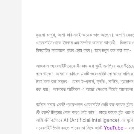
হ্যলো বন্ধুরা, আশা করি সবাই অনেক ভাল আছেন। আপনি যেহু
ওয়েবসাইট থেকে ইনকাম এর সর্ম্পকে জানতে আগ্রহী। চিন্তার
বিস্তারিত আলোচনা করার চেষ্টা করব। তবে চলুন শুরু করা যাক-
আজকাল ওয়েবসাইট থেকে ইনকাম করা খুবই জনপ্রিয় হয়ে উঠেছ
করে থাকে। আমরা ও চাইলে একটি ওয়েবসাইট কে কাজে লাগিয়ে
টাকা আয় করা সম্ভব। যেমন ই–কমার্স, ব্লগিং, সার্ভিস, প্রমোশ
করা যায়। আজকের আর্টিকেল এ আমরা সেগুলো নিয়েই আলোচন
বর্তমান সময়ে একটি প্রফেশনাল ওয়েবসাইট তৈরি করা কয়েক ঘন্ট
কি করব?
চিন্তার কোন কারণ নেই ভাই। মাত্র কয়েক ঘন্টা খরচ 
আমি বলি বর্তমানে AI (Artificial intelligence) এর যুগে
ওয়েবসাইট তৈরি করতে পারেন তা লিখে জাস্ট
YouTube
এ একটি