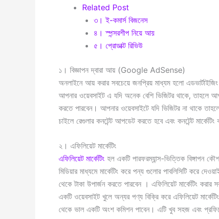
Related Post
৩। ই-কমার্স বিজনেস
৪। স্পন্সরশীপ নিয়ে আয়
৫। প্রোডাক্ট রিভিউ
১। বিজ্ঞাপন দ্বারা আয় (Google AdSense)
অনলাইনে আয় করার সবচেয়ে জনপ্রিয় মাধ্যম হলো এডভার্টাইজি
আপনার ওয়েবসাইট এ যদি অনেক বেশি ভিজিটর থাকে, তাহলে আপন
করতে পারবেন। আপনার ওয়েবসাইটে যদি ভিজিটর না থাকে তাহল
চাইলে রেগুলার কনটেন্ট আপডেট করতে হবে এবং কনটেন্ট মার্কেটি
২। এফিলিয়েট মার্কেটিং
এফিলিয়েট মার্কেটিং
হল একটি পারফরম্যান্স-ভিত্তিক বিঙ্গাপন কৌ
মিডিয়ার মাধ্যমে মার্কেটিং করে পন্য গুলোর পাবলিসিটি করে দেও
থেকে টাকা উপার্জন করতে পারবেন । এফিলিয়েট মার্কেটিং করার 
একটি ওয়েবসাইট খুলে অন্যর পণ্য বিক্রি করে এফিলিয়েট মার্ক
থেকে ভাল একটি অংশ কমিশন পাবেন। এটি খুব সহজ এবং প্রফিটেবল