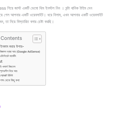
ss গিয়ে জাস্ট একটি ডেমো থিম ইনস্টল নিন । ঘন্টা খানিক টাইম দেন
য়ে গেল আপনার একটি ওয়েবসাইট। ধরে নিলাম, এখন আপনার একটি ওয়েবসাইট
 তা নিয়ে বিস্তারিত বলার চেষ্টা করছি।
 Contents
 ইনকাম করার উপায়-
বিজ্ঞাপন দ্বারা আয় (Google AdSense)
ফিলিয়েট মার্কেটিং
st
ই-কমার্স বিজনেস
স্পন্সরশীপ নিয়ে আয়
্রোডাক্ট রিভিউ
পক্ষ থেকে কিছু কথা
)