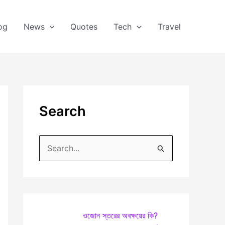
og
News
Quotes
Tech
Travel
Search
S
e
a
r
c
ওজোন স্তরের অবক্ষয়ের কি?