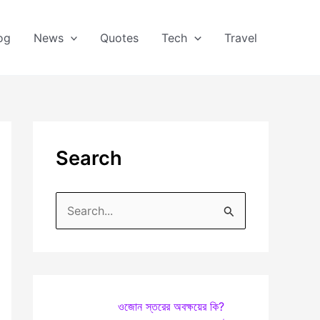
og
News
Quotes
Tech
Travel
Search
S
e
a
r
c
ওজোন স্তরের অবক্ষয়ের কি?